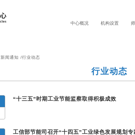
中心概况
机构设置
中心简
理事会
介
战略咨
历史沿
询委员
/
新闻通知
/
行业动态
革
会
行业动态
研究方
科学技
向
术委员
会
“十三五”时期工业节能监察取得积极成效
工信部节能司召开“十四五”工业绿色发展规划专