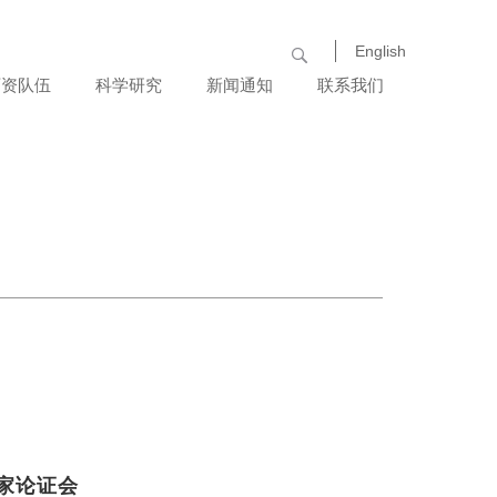
English
师资队伍
科学研究
新闻通知
联系我们
杰出人
科研成
最新资
才
果
讯
教师名
科研平
行业动
录
台
态
博士后
党群工
作
家论证会